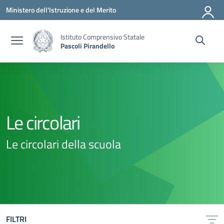
Vai ai contenuti
Vai al menu di navigazione
Vai al footer
Ministero dell'Istruzione e del Merito
Istituto Comprensivo Statale
Pascoli Pirandello
Le circolari
Le circolari della scuola
FILTRI