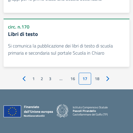
circ. n.170
Libri di testo
Si comunica la pubblicazione dei libri di testo di scuola
primaria e secondaria sul portale Scuola in Chiaro
1
2
3
…
16
17
18
Pagina precedente
Pagina succes
Istituto Comprensivo Statale
Pascoli Pirandello
Castellammare del Golfo (TP)