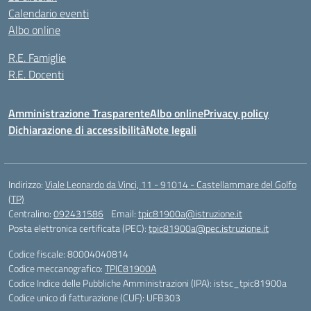
Calendario eventi
Albo online
R.E. Famiglie
R.E. Docenti
Amministrazione Trasparente
Albo online
Privacy policy
Dichiarazione di accessibilità
Note legali
Indirizzo:
Viale Leonardo da Vinci, 11 - 91014 - Castellammare del Golfo
(TP)
Centralino:
092431586
Email:
tpic81900a@istruzione.it
Posta elettronica certificata (PEC):
tpic81900a@pec.istruzione.it
Codice fiscale: 80004040814
Codice meccanografico:
TPIC81900A
Codice Indice delle Pubbliche Amministrazioni (IPA): istsc_tpic81900a
Codice unico di fatturazione (CUF): UFB303