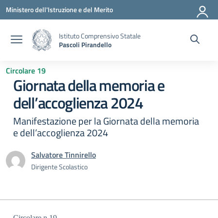
Vai ai contenuti
Vai al menu di navigazione
Vai al footer
Ministero dell'Istruzione e del Merito
Istituto Comprensivo Statale
Pascoli Pirandello
Circolare 19
Giornata della memoria e
dell’accoglienza 2024
Manifestazione per la Giornata della memoria
e dell’accoglienza 2024
Salvatore Tinnirello
Dirigente Scolastico
Circolare n.
19