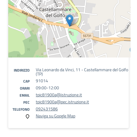
Via Leonardo da Vinci, 11 - Castellammare del Golfo
INDIRIZZO
(TP)
91014
CAP
09:00-12:00
ORARI
tpic81900a@istruzione.it
EMAIL
tpic81900a@pec.istruzione.it
PEC
092431586
TELEFONO
Naviga su Google Map