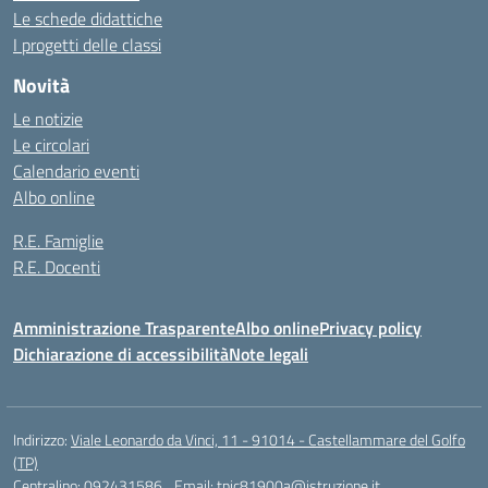
Le schede didattiche
I progetti delle classi
Novità
Le notizie
Le circolari
Calendario eventi
Albo online
R.E. Famiglie
R.E. Docenti
Amministrazione Trasparente
Albo online
Privacy policy
Dichiarazione di accessibilità
Note legali
Indirizzo:
Viale Leonardo da Vinci, 11 - 91014 - Castellammare del Golfo
(TP)
Centralino:
092431586
Email:
tpic81900a@istruzione.it