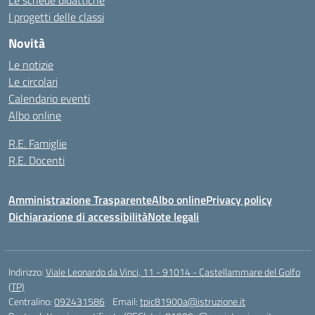
Le schede didattiche
I progetti delle classi
Novità
Le notizie
Le circolari
Calendario eventi
Albo online
R.E. Famiglie
R.E. Docenti
Amministrazione Trasparente
Albo online
Privacy policy
Dichiarazione di accessibilità
Note legali
Indirizzo:
Viale Leonardo da Vinci, 11 - 91014 - Castellammare del Golfo
(TP)
Centralino:
092431586
Email:
tpic81900a@istruzione.it