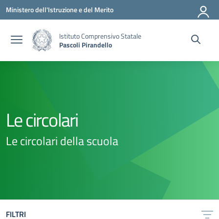
Vai ai contenuti
Vai al menu di navigazione
Vai al footer
Ministero dell'Istruzione e del Merito
Istituto Comprensivo Statale
Pascoli Pirandello
Le circolari
Le circolari della scuola
FILTRI