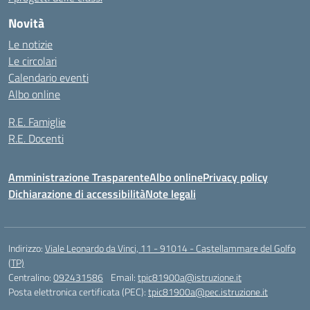
Novità
Le notizie
Le circolari
Calendario eventi
Albo online
R.E. Famiglie
R.E. Docenti
Amministrazione Trasparente
Albo online
Privacy policy
Dichiarazione di accessibilità
Note legali
Indirizzo:
Viale Leonardo da Vinci, 11 - 91014 - Castellammare del Golfo
(TP)
Centralino:
092431586
Email:
tpic81900a@istruzione.it
Posta elettronica certificata (PEC):
tpic81900a@pec.istruzione.it