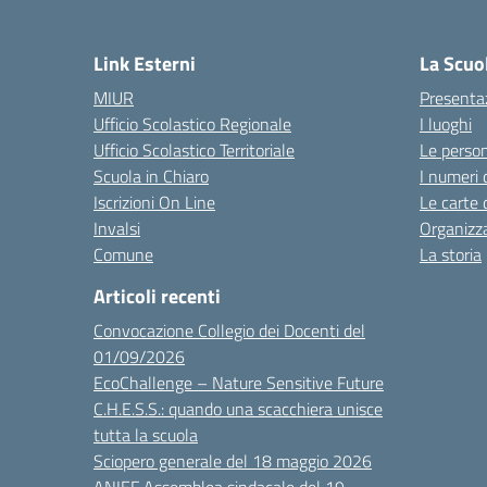
Link Esterni
La Scuo
MIUR
Presenta
Ufficio Scolastico Regionale
I luoghi
Ufficio Scolastico Territoriale
Le perso
Scuola in Chiaro
I numeri 
Iscrizioni On Line
Le carte 
Invalsi
Organizz
Comune
La storia
Articoli recenti
Convocazione Collegio dei Docenti del
01/09/2026
EcoChallenge – Nature Sensitive Future
C.H.E.S.S.: quando una scacchiera unisce
tutta la scuola
Sciopero generale del 18 maggio 2026