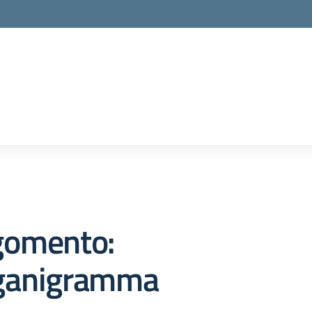
gomento:
ganigramma