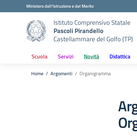
Vai ai contenuti
Vai al menu di navigazione
Vai al footer
Ministero dell'Istruzione e del Merito
Istituto Comprensivo Statale
Pascoli Pirandello
Castellammare del Golfo (TP)
Scuola
Servizi
Novità
Didattica
Home
Argomenti
Organigramma
Ar
Or