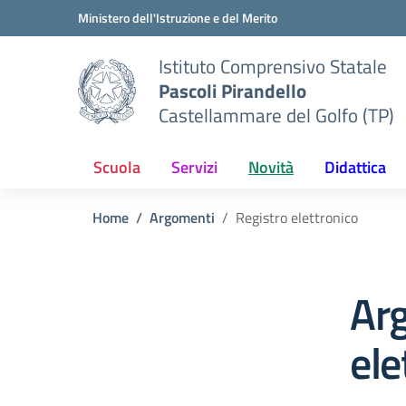
Vai ai contenuti
Vai al menu di navigazione
Vai al footer
Ministero dell'Istruzione e del Merito
Istituto Comprensivo Statale
Pascoli Pirandello
Castellammare del Golfo (TP)
Scuola
Servizi
Novità
Didattica
Home
Argomenti
Registro elettronico
Ar
ele