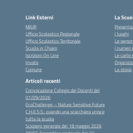
Link Esterni
La Scuo
MIUR
Presenta
Ufficio Scolastico Regionale
I luoghi
Ufficio Scolastico Territoriale
Le perso
Scuola in Chiaro
I numeri 
Iscrizioni On Line
Le carte 
Invalsi
Organizz
Comune
La storia
Articoli recenti
Convocazione Collegio dei Docenti del
01/09/2026
EcoChallenge – Nature Sensitive Future
C.H.E.S.S.: quando una scacchiera unisce
tutta la scuola
Sciopero generale del 18 maggio 2026