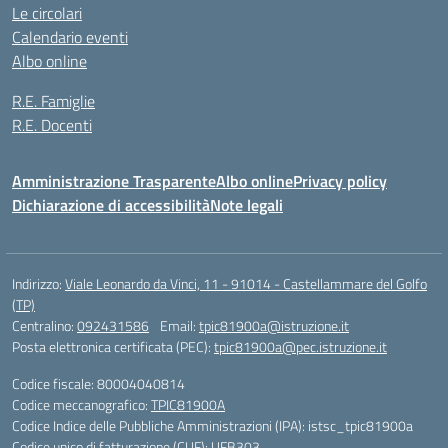
Le circolari
Calendario eventi
Albo online
R.E. Famiglie
R.E. Docenti
Amministrazione Trasparente
Albo online
Privacy policy
Dichiarazione di accessibilità
Note legali
Indirizzo:
Viale Leonardo da Vinci, 11 - 91014 - Castellammare del Golfo
(TP)
Centralino:
092431586
Email:
tpic81900a@istruzione.it
Posta elettronica certificata (PEC):
tpic81900a@pec.istruzione.it
Codice fiscale: 80004040814
Codice meccanografico:
TPIC81900A
Codice Indice delle Pubbliche Amministrazioni (IPA): istsc_tpic81900a
Codice unico di fatturazione (CUF): UFB303