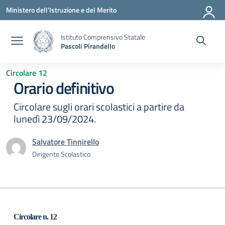
Vai ai contenuti
Vai al menu di navigazione
Vai al footer
Ministero dell'Istruzione e del Merito
Istituto Comprensivo Statale
Pascoli Pirandello
Circolare 12
Orario definitivo
Circolare sugli orari scolastici a partire da
lunedì 23/09/2024.
Salvatore Tinnirello
Dirigente Scolastico
Circolare n. 1
2