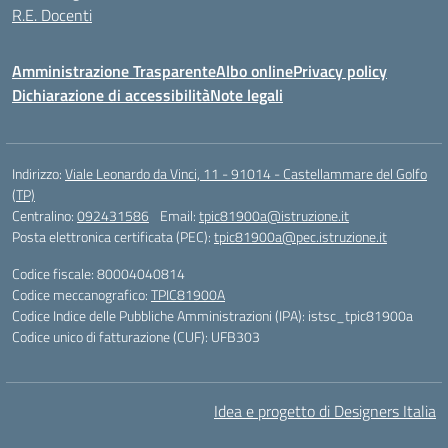
R.E. Docenti
Amministrazione Trasparente
Albo online
Privacy policy
Dichiarazione di accessibilità
Note legali
Indirizzo:
Viale Leonardo da Vinci, 11 - 91014 - Castellammare del Golfo
(TP)
Centralino:
092431586
Email:
tpic81900a@istruzione.it
Posta elettronica certificata (PEC):
tpic81900a@pec.istruzione.it
Codice fiscale: 80004040814
Codice meccanografico:
TPIC81900A
Codice Indice delle Pubbliche Amministrazioni (IPA): istsc_tpic81900a
Codice unico di fatturazione (CUF): UFB303
Idea e progetto di Designers Italia