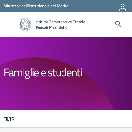
Vai ai contenuti
Vai al menu di navigazione
Vai al footer
Ministero dell'Istruzione e del Merito
Istituto Comprensivo Statale
Pascoli Pirandello
Famiglie e studenti
FILTRI