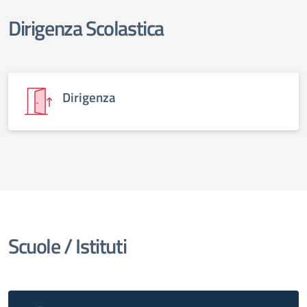
Dirigenza Scolastica
elenco degli organi
Dirigenza
Scuole / Istituti