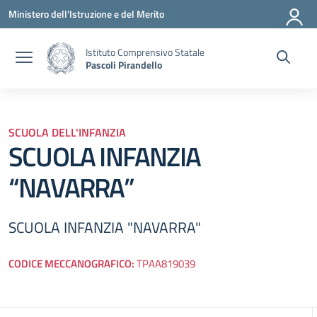
Vai ai contenuti
Vai al menu di navigazione
Vai al footer
Ministero dell'Istruzione e del Merito
Istituto Comprensivo Statale
Pascoli Pirandello
SCUOLA DELL'INFANZIA
SCUOLA INFANZIA
“NAVARRA”
SCUOLA INFANZIA "NAVARRA"
CODICE MECCANOGRAFICO:
TPAA819039