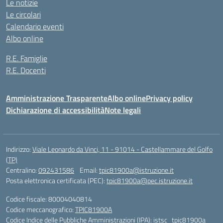
Le notizie
Le circolari
Calendario eventi
Albo online
R.E. Famiglie
R.E. Docenti
Amministrazione Trasparente
Albo online
Privacy policy
Dichiarazione di accessibilità
Note legali
Indirizzo:
Viale Leonardo da Vinci, 11 - 91014 - Castellammare del Golfo
(TP)
Centralino:
092431586
Email:
tpic81900a@istruzione.it
Posta elettronica certificata (PEC):
tpic81900a@pec.istruzione.it
Codice fiscale: 80004040814
Codice meccanografico:
TPIC81900A
Codice Indice delle Pubbliche Amministrazioni (IPA): istsc_tpic81900a