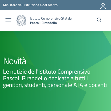
Vai ai contenuti
Vai al menu di navigazione
Vai al footer
Ministero dell'Istruzione e del Merito
Istituto Comprensivo Statale
Pascoli Pirandello
Novità
Le notizie dell'Istituto Comprensivo
Pascoli Pirandello dedicate a tutti i
genitori, studenti, personale ATA e docenti