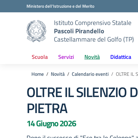
Vai ai contenuti
Vai al menu di navigazione
Vai al footer
Ministero dell'Istruzione e del Merito
Istituto Comprensivo Statale
Pascoli Pirandello
Castellammare del Golfo (TP)
Scuola
Servizi
Novità
Didattica
Home
Novità
Calendario eventi
OLTRE IL 
OLTRE IL SILENZIO 
PIETRA
14 Giugno 2026
Dopo il successo di "Eco tra le Colonne" 