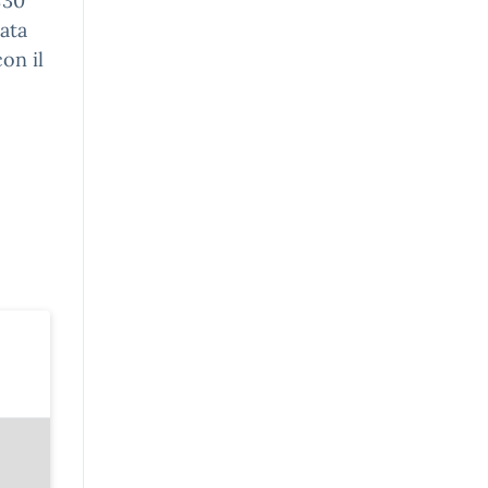
:30
ata
con il