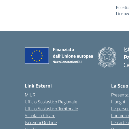
Eccetto
Licenz
Is
Pa
Ca
Link Esterni
La Scuo
MIUR
Presenta
Ufficio Scolastico Regionale
I luoghi
Ufficio Scolastico Territoriale
Le perso
Scuola in Chiaro
I numeri 
Iscrizioni On Line
Le carte 