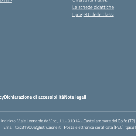
azione
Le schede didattiche
I progetti delle classi
cy
Dichiarazione di accessibilità
Note legali
Indirizzo:
Viale Leonardo da Vinci, 11 - 91014 - Castellammare del Golfo (TP)
Email:
tpic81900a@istruzione.it
Posta elettronica certificata (PEC):
tpic8