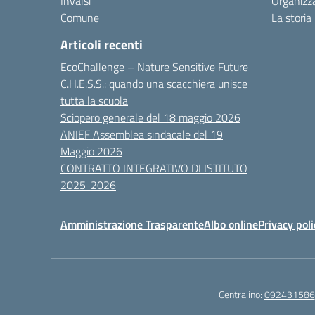
Invalsi
Organizz
Comune
La storia
Articoli recenti
EcoChallenge – Nature Sensitive Future
C.H.E.S.S.: quando una scacchiera unisce
tutta la scuola
Sciopero generale del 18 maggio 2026
ANIEF Assemblea sindacale del 19
Maggio 2026
CONTRATTO INTEGRATIVO DI ISTITUTO
2025-2026
Amministrazione Trasparente
Albo online
Privacy poli
Centralino:
092431586