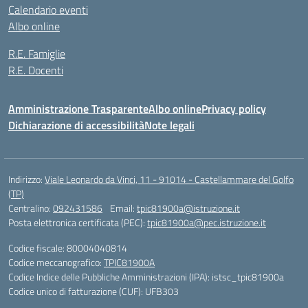
Calendario eventi
Albo online
R.E. Famiglie
R.E. Docenti
Amministrazione Trasparente
Albo online
Privacy policy
Dichiarazione di accessibilità
Note legali
Indirizzo:
Viale Leonardo da Vinci, 11 - 91014 - Castellammare del Golfo
(TP)
Centralino:
092431586
Email:
tpic81900a@istruzione.it
Posta elettronica certificata (PEC):
tpic81900a@pec.istruzione.it
Codice fiscale: 80004040814
Codice meccanografico:
TPIC81900A
Codice Indice delle Pubbliche Amministrazioni (IPA): istsc_tpic81900a
Codice unico di fatturazione (CUF): UFB303