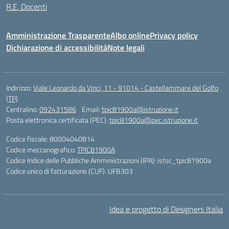
R.E. Docenti
Amministrazione Trasparente
Albo online
Privacy policy
Dichiarazione di accessibilità
Note legali
Indirizzo:
Viale Leonardo da Vinci, 11 - 91014 - Castellammare del Golfo
(TP)
Centralino:
092431586
Email:
tpic81900a@istruzione.it
Posta elettronica certificata (PEC):
tpic81900a@pec.istruzione.it
Codice fiscale: 80004040814
Codice meccanografico:
TPIC81900A
Codice Indice delle Pubbliche Amministrazioni (IPA): istsc_tpic81900a
Codice unico di fatturazione (CUF): UFB303
Idea e progetto di Designers Italia