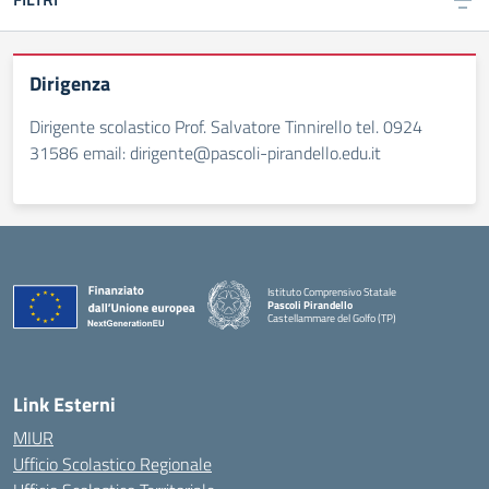
Dirigenza
Dirigente scolastico Prof. Salvatore Tinnirello tel. 0924
31586 email: dirigente@pascoli-pirandello.edu.it
Istituto Comprensivo Statale
Pascoli Pirandello
Castellammare del Golfo (TP)
Link Esterni
MIUR
Ufficio Scolastico Regionale