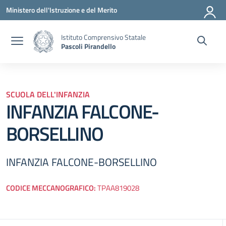
Vai ai contenuti
Vai al menu di navigazione
Vai al footer
Ministero dell'Istruzione e del Merito
Istituto Comprensivo Statale
Pascoli Pirandello
SCUOLA DELL'INFANZIA
INFANZIA FALCONE-
BORSELLINO
INFANZIA FALCONE-BORSELLINO
CODICE MECCANOGRAFICO:
TPAA819028