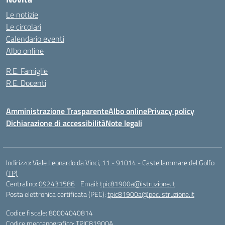
Le notizie
Le circolari
Calendario eventi
Albo online
R.E. Famiglie
R.E. Docenti
Amministrazione Trasparente
Albo online
Privacy policy
Dichiarazione di accessibilità
Note legali
Indirizzo:
Viale Leonardo da Vinci, 11 - 91014 - Castellammare del Golfo
(TP)
Centralino:
092431586
Email:
tpic81900a@istruzione.it
Posta elettronica certificata (PEC):
tpic81900a@pec.istruzione.it
Codice fiscale: 80004040814
Codice meccanografico:
TPIC81900A