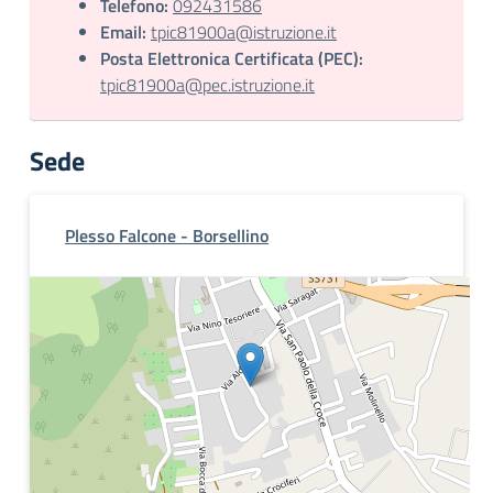
Telefono:
092431586
Email:
tpic81900a@istruzione.it
Posta Elettronica Certificata (PEC):
tpic81900a@pec.istruzione.it
Sede
Plesso Falcone - Borsellino