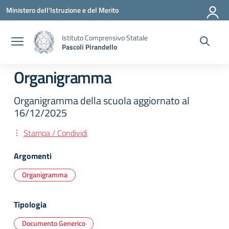
Vai ai contenuti
Vai al menu di navigazione
Vai al footer
Ministero dell'Istruzione e del Merito
Istituto Comprensivo Statale
Pascoli Pirandello
Organigramma
Organigramma della scuola aggiornato al
16/12/2025
Stampa / Condividi
Argomenti
Organigramma
Tipologia
Documento Generico