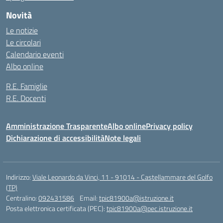
Novità
Le notizie
Le circolari
Calendario eventi
Albo online
R.E. Famiglie
R.E. Docenti
Amministrazione Trasparente
Albo online
Privacy policy
Dichiarazione di accessibilità
Note legali
Indirizzo:
Viale Leonardo da Vinci, 11 - 91014 - Castellammare del Golfo
(TP)
Centralino:
092431586
Email:
tpic81900a@istruzione.it
Posta elettronica certificata (PEC):
tpic81900a@pec.istruzione.it