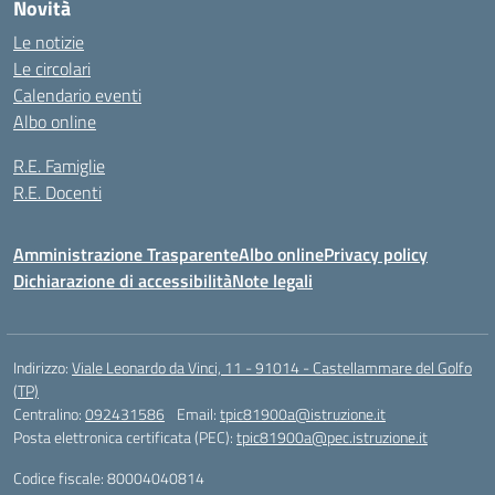
Novità
Le notizie
Le circolari
Calendario eventi
Albo online
R.E. Famiglie
R.E. Docenti
Amministrazione Trasparente
Albo online
Privacy policy
Dichiarazione di accessibilità
Note legali
Indirizzo:
Viale Leonardo da Vinci, 11 - 91014 - Castellammare del Golfo
(TP)
Centralino:
092431586
Email:
tpic81900a@istruzione.it
Posta elettronica certificata (PEC):
tpic81900a@pec.istruzione.it
Codice fiscale: 80004040814