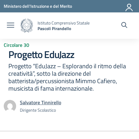
Vai ai contenuti
Vai al menu di navigazione
Vai al footer
Ministero dell'Istruzione e del Merito
Istituto Comprensivo Statale
Pascoli Pirandello
Circolare 30
Progetto EduJazz
Progetto “EduJazz – Esplorando il ritmo della
creatività”, sotto la direzione del
batterista/percussionista Mimmo Cafiero,
musicista di fama internazionale.
Salvatore Tinnirello
Dirigente Scolastico