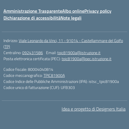
Amministrazione Trasparente
Albo online
Privacy policy
Dichiarazione di accessibilità
Note legali
Indirizzo:
Viale Leonardo da Vinci, 11 - 91014 - Castellammare del Golfo
(TP)
Centralino:
092431586
Email:
tpic81900a@istruzione.it
Posta elettronica certificata (PEC):
tpic81900a@pec.istruzione.it
Codice fiscale: 80004040814
Codice meccanografico:
TPIC81900A
Codice Indice delle Pubbliche Amministrazioni (IPA): istsc_tpic81900a
Codice unico di fatturazione (CUF): UFB303
Idea e progetto di Designers Italia