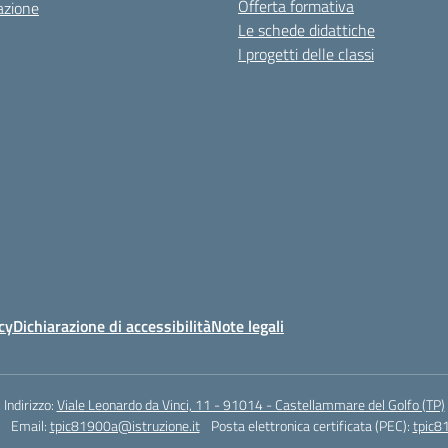
Offerta formativa
azione
Le schede didattiche
I progetti delle classi
cy
Dichiarazione di accessibilità
Note legali
Indirizzo:
Viale Leonardo da Vinci, 11 - 91014 - Castellammare del Golfo (TP)
Email:
tpic81900a@istruzione.it
Posta elettronica certificata (PEC):
tpic8