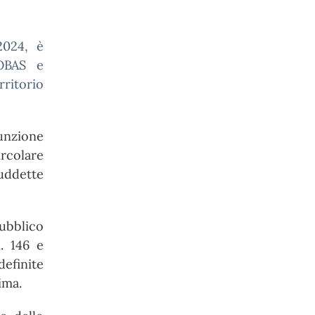
2024, è
OBAS e
rritorio
funzione
rcolare
uddette
ubblico
n. 146 e
definite
ima.