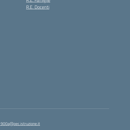
R.E. Famiglie
R.E. Docenti
1900a@pec.istruzione.it