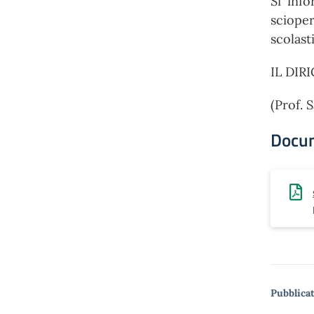
Si info
sciope
scolast
IL DIR
(Prof. 
Docu
Pubblicat