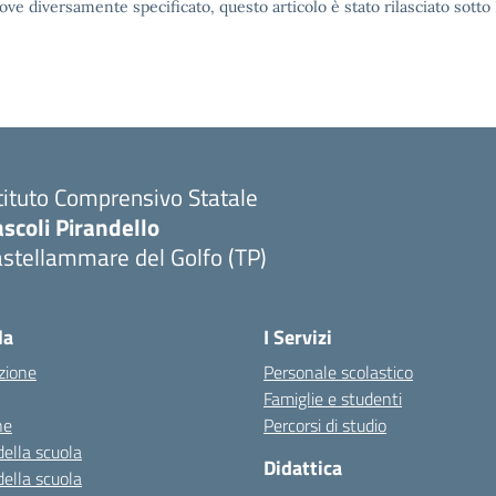
ove diversamente specificato, questo articolo è stato rilasciato sott
tituto Comprensivo Statale
scoli Pirandello
stellammare del Golfo (TP)
la
I Servizi
zione
Personale scolastico
Famiglie e studenti
ne
Percorsi di studio
della scuola
Didattica
della scuola