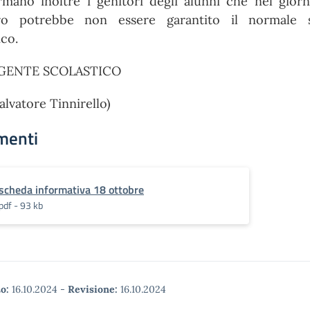
rmano inoltre i genitori degli alunni che nel gior
ro potrebbe non essere garantito il normale s
ico.
IGENTE SCOLASTICO
Salvatore Tinnirello)
menti
scheda informativa 18 ottobre
pdf - 93 kb
o:
16.10.2024
-
Revisione:
16.10.2024