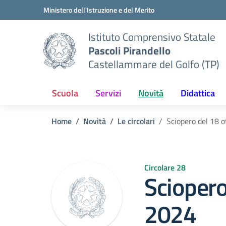
Vai ai contenuti
Vai al menu di navigazione
Vai al footer
Ministero dell'Istruzione e del Merito
Istituto Comprensivo Statale
Pascoli Pirandello
Castellammare del Golfo (TP)
Scuola
Servizi
Novità
Didattica
Home
Novità
Le circolari
Sciopero del 18 
Circolare 28
Sciopero
2024