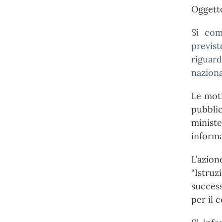
Oggetto
Si com
previ
riguard
naziona
Le moti
pubbli
minist
informa
L’azio
“Istruz
success
per il 