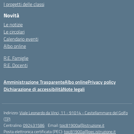
I progetti delle classi
Novità
Le notizie
Le circolari
Calendario eventi
Albo online
R.E. Famiglie
R.E. Docenti
Amministrazione Trasparente
Albo online
Privacy policy
Dichiarazione di accessibilità
Note legali
Indirizzo:
Viale Leonardo da Vinci, 11 - 91014 - Castellammare del Golfo
(TP)
Centralino:
092431586
Email:
tpic81900a@istruzione.it
Posta elettronica certificata (PEC):
tpic81900a@pec.istruzione.it