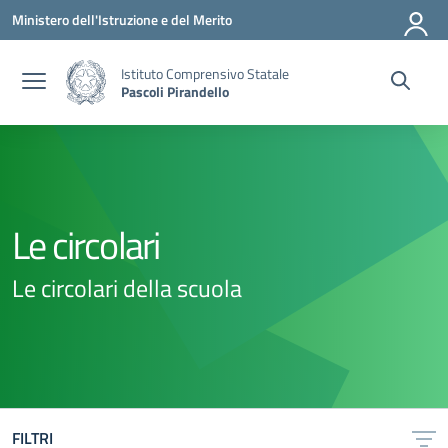
Vai ai contenuti
Vai al menu di navigazione
Vai al footer
Ministero dell'Istruzione e del Merito
Istituto Comprensivo Statale
Pascoli Pirandello
Le circolari
Le circolari della scuola
FILTRI