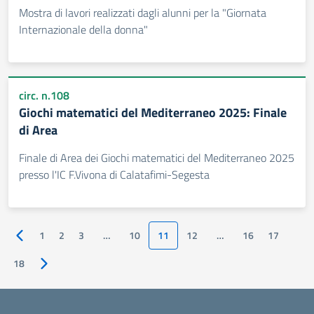
Mostra di lavori realizzati dagli alunni per la "Giornata
Internazionale della donna"
circ. n.108
Giochi matematici del Mediterraneo 2025: Finale
di Area
Finale di Area dei Giochi matematici del Mediterraneo 2025
presso l'IC F.Vivona di Calatafimi-Segesta
1
2
3
…
10
11
12
…
16
17
Pagina precedente
18
Pagina successiva