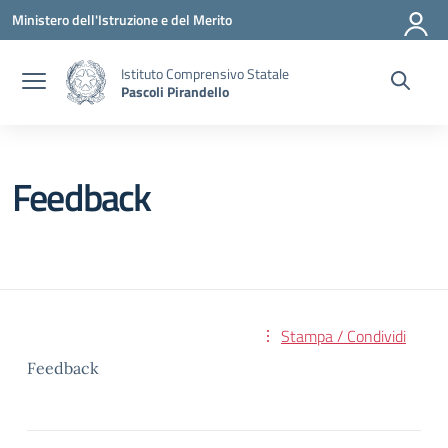
Vai ai contenuti
Vai al menu di navigazione
Vai al footer
Ministero dell'Istruzione e del Merito
Istituto Comprensivo Statale
Pascoli Pirandello
Feedback
Stampa / Condividi
Feedback