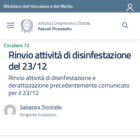
Vai ai contenuti
Vai al menu di navigazione
Vai al footer
Ministero dell'Istruzione e del Merito
Istituto Comprensivo Statale
Pascoli Pirandello
Circolare 72
Rinvio attività di disinfestazione
del 23/12
Rinvio attività di disinfestazione e
derattizzazione precedentemente comunicato
per il 23/12
Salvatore Tinnirello
Dirigente Scolastico