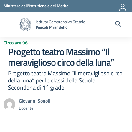
Vai ai contenuti
Vai al menu di navigazione
Vai al footer
Ministero dell'Istruzione e del Merito
Istituto Comprensivo Statale
Pascoli Pirandello
Circolare 96
Progetto teatro Massimo “Il
meraviglioso circo della luna”
Progetto teatro Massimo “Il meraviglioso circo
della luna” per le classi della Scuola
Secondaria di 1° grado
Giovanni Sonoli
Docente