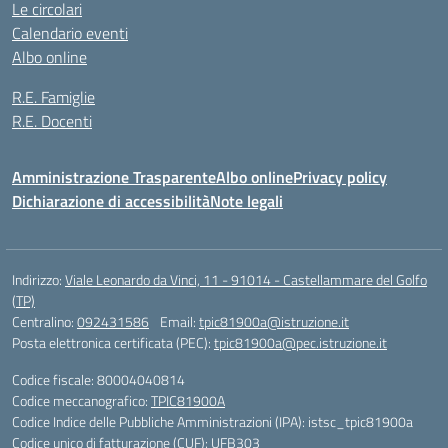
Le circolari
Calendario eventi
Albo online
R.E. Famiglie
R.E. Docenti
Amministrazione Trasparente
Albo online
Privacy policy
Dichiarazione di accessibilità
Note legali
Indirizzo:
Viale Leonardo da Vinci, 11 - 91014 - Castellammare del Golfo
(TP)
Centralino:
092431586
Email:
tpic81900a@istruzione.it
Posta elettronica certificata (PEC):
tpic81900a@pec.istruzione.it
Codice fiscale: 80004040814
Codice meccanografico:
TPIC81900A
Codice Indice delle Pubbliche Amministrazioni (IPA): istsc_tpic81900a
Codice unico di fatturazione (CUF): UFB303