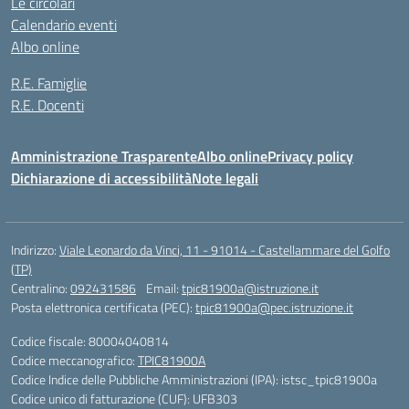
Le circolari
Calendario eventi
Albo online
R.E. Famiglie
R.E. Docenti
Amministrazione Trasparente
Albo online
Privacy policy
Dichiarazione di accessibilità
Note legali
Indirizzo:
Viale Leonardo da Vinci, 11 - 91014 - Castellammare del Golfo
(TP)
Centralino:
092431586
Email:
tpic81900a@istruzione.it
Posta elettronica certificata (PEC):
tpic81900a@pec.istruzione.it
Codice fiscale: 80004040814
Codice meccanografico:
TPIC81900A
Codice Indice delle Pubbliche Amministrazioni (IPA): istsc_tpic81900a
Codice unico di fatturazione (CUF): UFB303