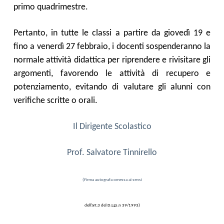
primo quadrimestre.
Pertanto, in tutte le classi a partire da
giovedì
1
9
e
fino a venerdì 2
7
febbraio, i docenti sospenderanno la
normale attività didattica per riprendere e rivisitare gli
argomenti, favorendo le attività di recupero e
potenziamento, evitando di valutare gli alunni con
verifiche scritte o orali.
Il Dirigente Scolastico
Prof. Salvatore Tinnirello
(Firma autografa omessa ai sensi
dell’art.3 del D.Lgs.n 39/1993)