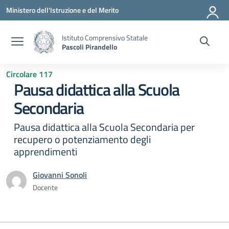
Vai ai contenuti
Vai al menu di navigazione
Vai al footer
Ministero dell'Istruzione e del Merito
Istituto Comprensivo Statale
Pascoli Pirandello
Circolare 117
Pausa didattica alla Scuola
Secondaria
Pausa didattica alla Scuola Secondaria per
recupero o potenziamento degli
apprendimenti
Giovanni Sonoli
Docente