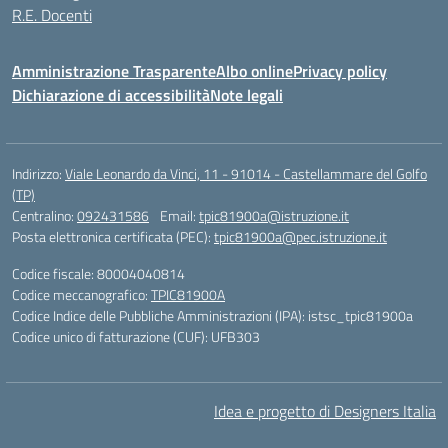
R.E. Docenti
Amministrazione Trasparente
Albo online
Privacy policy
Dichiarazione di accessibilità
Note legali
Indirizzo:
Viale Leonardo da Vinci, 11 - 91014 - Castellammare del Golfo
(TP)
Centralino:
092431586
Email:
tpic81900a@istruzione.it
Posta elettronica certificata (PEC):
tpic81900a@pec.istruzione.it
Codice fiscale: 80004040814
Codice meccanografico:
TPIC81900A
Codice Indice delle Pubbliche Amministrazioni (IPA): istsc_tpic81900a
Codice unico di fatturazione (CUF): UFB303
Idea e progetto di Designers Italia