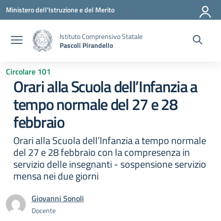
Vai ai contenuti
Vai al menu di navigazione
Vai al footer
Ministero dell'Istruzione e del Merito
Istituto Comprensivo Statale
Pascoli Pirandello
Circolare 101
Orari alla Scuola dell’Infanzia a
tempo normale del 27 e 28
febbraio
Orari alla Scuola dell’Infanzia a tempo normale
del 27 e 28 febbraio con la compresenza in
servizio delle insegnanti - sospensione servizio
mensa nei due giorni
Giovanni Sonoli
Docente