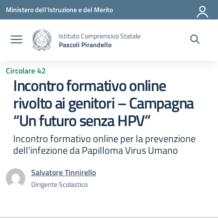
Vai ai contenuti
Vai al menu di navigazione
Vai al footer
Ministero dell'Istruzione e del Merito
Istituto Comprensivo Statale
Pascoli Pirandello
Circolare 42
Incontro formativo online
rivolto ai genitori – Campagna
“Un futuro senza HPV”
Incontro formativo online per la prevenzione
dell'infezione da Papilloma Virus Umano
Salvatore Tinnirello
Dirigente Scolastico