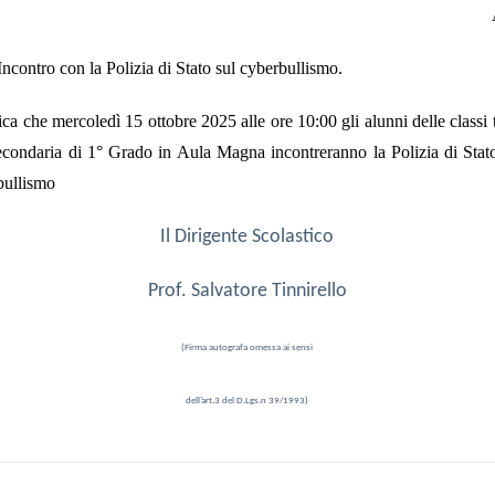
Incontro con la Polizia di Stato sul cyberbullismo.
ica che mercoledì
15
ottobre
2025 alle ore 10:00
gli alunni delle classi 
condaria di 1° Grado in Aula Magna incontreranno la Polizia
di Stat
bullismo
Il Dirigente Scolastico
Prof. Salvatore Tinnirello
(Firma autografa omessa ai sensi
dell’art.3 del D.Lgs.n 39/1993)