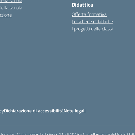
della scuola
Didattica
della scuola
Offerta formativa
azione
Le schede didattiche
I progetti delle classi
cy
Dichiarazione di accessibilità
Note legali
Indirizzo:
Viale Leonardo da Vinci, 11 - 91014 - Castellammare del Golfo (TP)