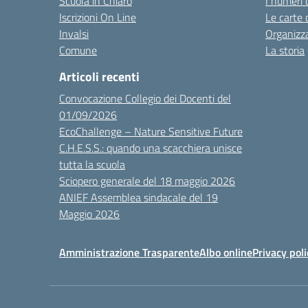
Scuola in Chiaro
I numeri 
Iscrizioni On Line
Le carte 
Invalsi
Organizz
Comune
La storia
Articoli recenti
Convocazione Collegio dei Docenti del
01/09/2026
EcoChallenge – Nature Sensitive Future
C.H.E.S.S.: quando una scacchiera unisce
tutta la scuola
Sciopero generale del 18 maggio 2026
ANIEF Assemblea sindacale del 19
Maggio 2026
Amministrazione Trasparente
Albo online
Privacy poli