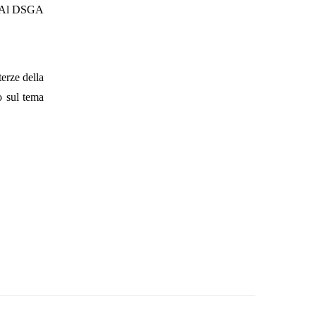
Al DSGA
terze della
o sul tema