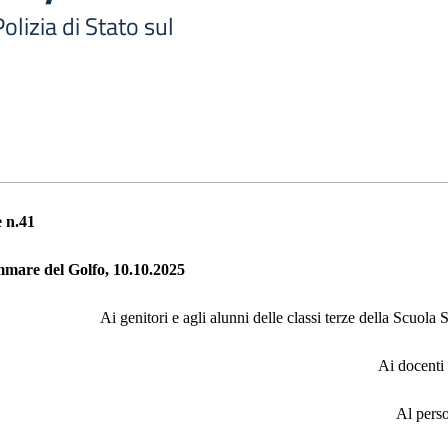
olizia di Stato sul
 n.
41
mmare del Golfo,
10
.
10
.202
5
Ai genitori e agli alunni delle classi terze della Scuola
Ai docenti 
Al pers