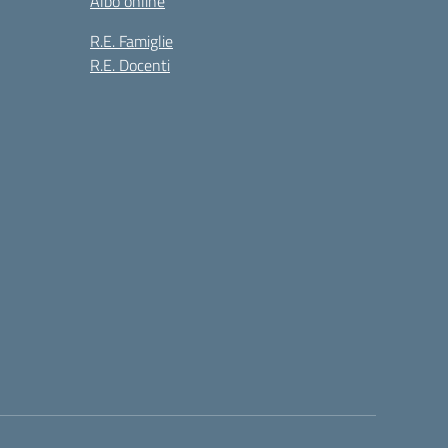
Albo online
R.E. Famiglie
R.E. Docenti