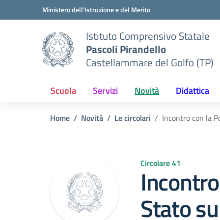
Vai ai contenuti
Vai al menu di navigazione
Vai al footer
Ministero dell'Istruzione e del Merito
Istituto Comprensivo Statale
Pascoli Pirandello
Castellammare del Golfo (TP)
Scuola
Servizi
Novità
Didattica
Home
Novità
Le circolari
Incontro con la P
Circolare 41
Incontro 
Stato su