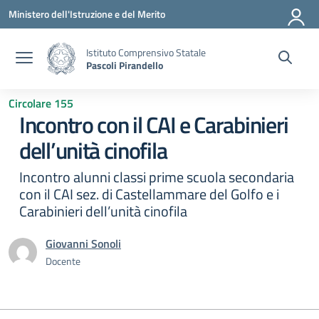
Vai ai contenuti
Vai al menu di navigazione
Vai al footer
Ministero dell'Istruzione e del Merito
Istituto Comprensivo Statale
Pascoli Pirandello
Circolare 155
Incontro con il CAI e Carabinieri
dell’unità cinofila
Incontro alunni classi prime scuola secondaria
con il CAI sez. di Castellammare del Golfo e i
Carabinieri dell’unità cinofila
Giovanni Sonoli
Docente