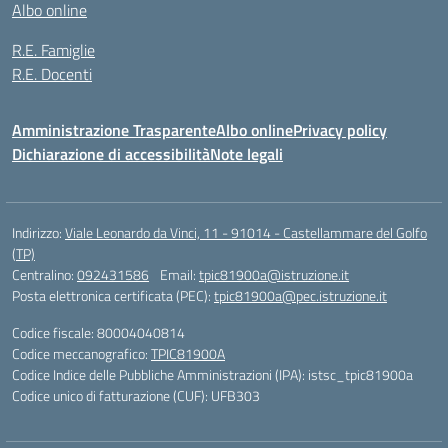
Albo online
R.E. Famiglie
R.E. Docenti
Amministrazione Trasparente
Albo online
Privacy policy
Dichiarazione di accessibilità
Note legali
Indirizzo:
Viale Leonardo da Vinci, 11 - 91014 - Castellammare del Golfo
(TP)
Centralino:
092431586
Email:
tpic81900a@istruzione.it
Posta elettronica certificata (PEC):
tpic81900a@pec.istruzione.it
Codice fiscale: 80004040814
Codice meccanografico:
TPIC81900A
Codice Indice delle Pubbliche Amministrazioni (IPA): istsc_tpic81900a
Codice unico di fatturazione (CUF): UFB303