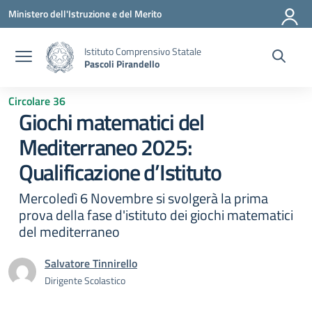
Vai ai contenuti
Vai al menu di navigazione
Vai al footer
Ministero dell'Istruzione e del Merito
Istituto Comprensivo Statale
Pascoli Pirandello
Circolare 36
Giochi matematici del
Mediterraneo 2025:
Qualificazione d’Istituto
Mercoledì 6 Novembre si svolgerà la prima
prova della fase d'istituto dei giochi matematici
del mediterraneo
Salvatore Tinnirello
Dirigente Scolastico