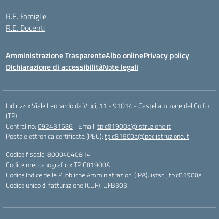
R.E. Famiglie
R.E. Docenti
Amministrazione Trasparente
Albo online
Privacy policy
Dichiarazione di accessibilità
Note legali
Indirizzo:
Viale Leonardo da Vinci, 11 - 91014 - Castellammare del Golfo
(TP)
Centralino:
092431586
Email:
tpic81900a@istruzione.it
Posta elettronica certificata (PEC):
tpic81900a@pec.istruzione.it
Codice fiscale: 80004040814
Codice meccanografico:
TPIC81900A
Codice Indice delle Pubbliche Amministrazioni (IPA): istsc_tpic81900a
Codice unico di fatturazione (CUF): UFB303