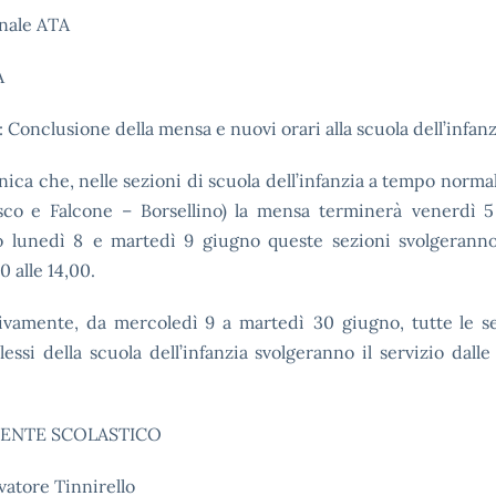
onale ATA
A
 Conclusione della mensa e nuovi orari alla scuola dell’infanz
ica che, nelle sezioni di scuola dell’infanzia a tempo normal
co e Falcone – Borsellino) la mensa terminerà
venerdì 5
to
luned
ì
8
e martedì 9
giugno queste sezioni svolgeranno 
0 alle 14,00.
ivamente,
da mercoledì
9 a
martedì
30
giugno
, tutte le s
plessi della scuola dell’infanzia svolgeranno il servizio dalle 
IGENTE SCOLASTICO
lvatore Tinnirello