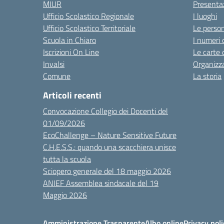
MIUR
Presenta
Ufficio Scolastico Regionale
I luoghi
Ufficio Scolastico Territoriale
Le perso
Scuola in Chiaro
I numeri 
Iscrizioni On Line
Le carte 
Invalsi
Organizz
Comune
La storia
Articoli recenti
Convocazione Collegio dei Docenti del
01/09/2026
EcoChallenge – Nature Sensitive Future
C.H.E.S.S.: quando una scacchiera unisce
tutta la scuola
Sciopero generale del 18 maggio 2026
ANIEF Assemblea sindacale del 19
Maggio 2026
Amministrazione Trasparente
Albo online
Privacy poli