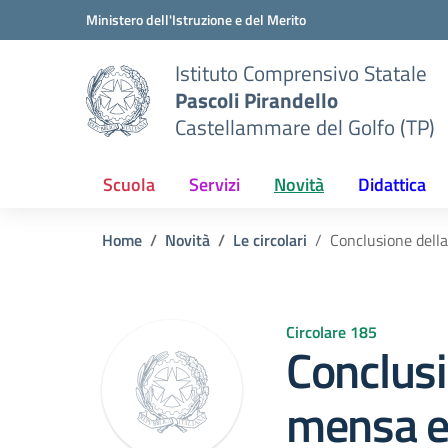
Vai ai contenuti
Vai al menu di navigazione
Vai al footer
Ministero dell'Istruzione e del Merito
Istituto Comprensivo Statale
Pascoli Pirandello
Castellammare del Golfo (TP)
Scuola
Servizi
Novità
Didattica
Home
Novità
Le circolari
Conclusione della
Circolare 185
Conclusi
mensa e 