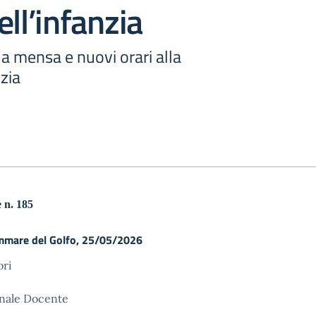
ell’infanzia
a mensa e nuovi orari alla
nzia
 n. 18
5
mmare del Golfo,
25
/05/202
6
ori
onale Docente