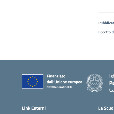
Pubblicat
Eccetto d
Is
Pa
Ca
Link Esterni
La Scuo