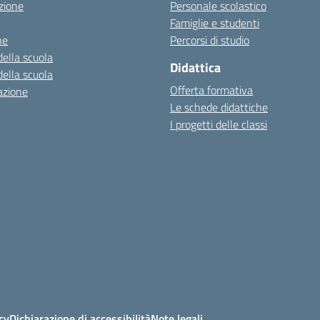
zione
Personale scolastico
Famiglie e studenti
ne
Percorsi di studio
della scuola
Didattica
della scuola
Offerta formativa
azione
Le schede didattiche
I progetti delle classi
cy
Dichiarazione di accessibilità
Note legali