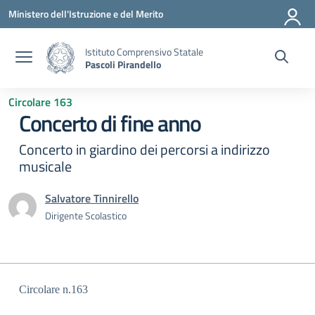
Vai ai contenuti
Vai al menu di navigazione
Vai al footer
Ministero dell'Istruzione e del Merito
Istituto Comprensivo Statale
Pascoli Pirandello
Circolare 163
Concerto di fine anno
Concerto in giardino dei percorsi a indirizzo
musicale
Salvatore Tinnirello
Dirigente Scolastico
Circolare n.16
3