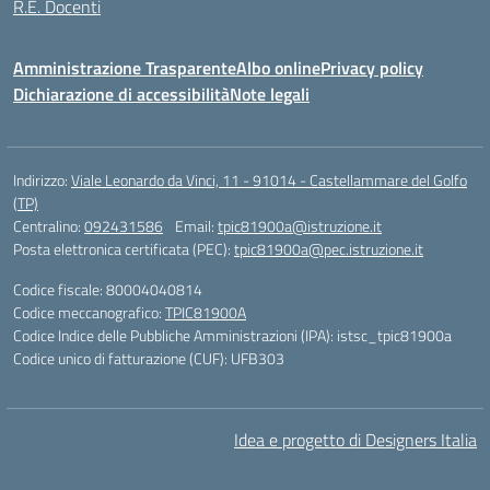
R.E. Docenti
Amministrazione Trasparente
Albo online
Privacy policy
Dichiarazione di accessibilità
Note legali
Indirizzo:
Viale Leonardo da Vinci, 11 - 91014 - Castellammare del Golfo
(TP)
Centralino:
092431586
Email:
tpic81900a@istruzione.it
Posta elettronica certificata (PEC):
tpic81900a@pec.istruzione.it
Codice fiscale: 80004040814
Codice meccanografico:
TPIC81900A
Codice Indice delle Pubbliche Amministrazioni (IPA): istsc_tpic81900a
Codice unico di fatturazione (CUF): UFB303
Idea e progetto di Designers Italia