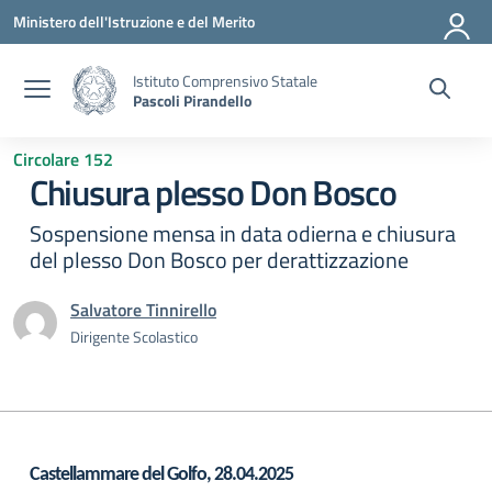
Vai ai contenuti
Vai al menu di navigazione
Vai al footer
Ministero dell'Istruzione e del Merito
Istituto Comprensivo Statale
Pascoli Pirandello
Circolare 152
Chiusura plesso Don Bosco
Sospensione mensa in data odierna e chiusura
del plesso Don Bosco per derattizzazione
Salvatore Tinnirello
Dirigente Scolastico
Castellammare del Golfo,
28
.04.2025