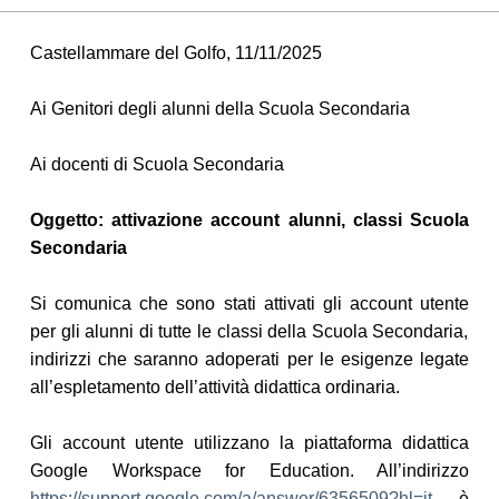
Castellammare del Golfo,
11
/
11
/202
5
Ai Genitori degli alunni della Scuola Secondaria
Ai docenti di Scuola Secondaria
Oggetto: attivazione account alunni, classi Scuola
Secondaria
Si comunica che sono stati attivati gli account
utente
per gli alunni d
i tutte le
classi della Scuola Secondaria,
indirizzi che
saranno
adoperati
per le
esigenze legate
all’espletamento dell’attività didattica ordinaria.
Gli account utente utilizzano l
a
piattaform
a
didattica
Google
Workspace for Education
. All’indirizzo
https://support.google.com/a/answer/6356509?hl=it
è