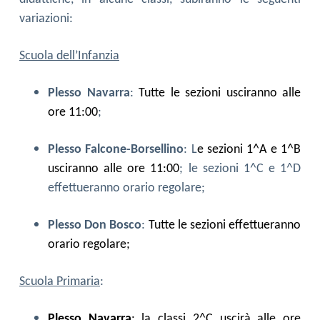
variazioni:
Scuola dell’Infanzia
Plesso Navarra
:
Tutte le sezioni usciranno alle
ore 11:00
;
Plesso Falcone-Borsellino
: L
e sezioni 1^A e 1^B
usciranno alle ore 11:00
; le sezioni 1^C e 1^D
effettueranno orario regolare;
Plesso Don Bosco
:
Tutte le sezioni effettueranno
orario regolare;
Scuola Primaria
:
Plesso Navarra
: l
a
classi 2^C uscirà alle ore