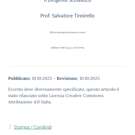
Il Dirigente Scolastico
Prof. Salvatore Tinnirello
(Firma autografa omessa ai sensi
dell’art.3 del D.Lgs.n 39/1993)
Pubblicato:
10.10.2025
-
Revisione:
10.10.2025
Eccetto dove diversamente specificato, questo articolo è
stato rilasciato sotto Licenza Creative Commons
Attribuzione 4.0 Italia.
Stampa / Condividi