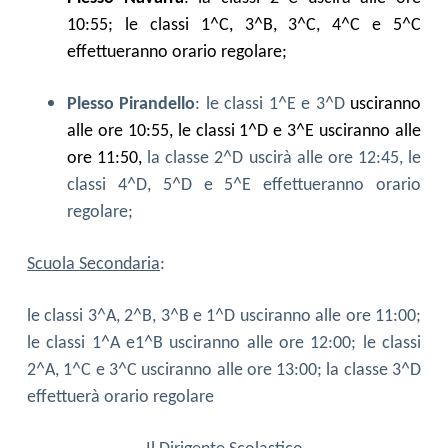
10:55; le classi 1^C, 3^B, 3^C, 4^C e 5^C
effettueranno orario regolare;
Plesso Pirandello
: le classi
1
^
E e 3^D
usciranno
alle ore 10:55, le classi 1^D e 3^E
usciranno alle
ore 11:50,
la classe 2^D uscirà alle ore 12:45, le
classi 4^D, 5^D e 5^E
e
ffettueranno orario
regolare;
Scuola Secondaria
:
le classi
3^A, 2^B, 3^B e 1^D usciranno alle ore 11:00;
le classi 1^A e1^B usciranno alle ore 1
2
:00;
le classi
2^A, 1^C e 3^C
usciranno alle ore 1
3
:00;
la classe 3^D
e
ffettuerà orario regolare