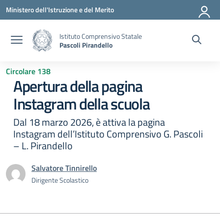
Vai ai contenuti
Vai al menu di navigazione
Vai al footer
Ministero dell'Istruzione e del Merito
Istituto Comprensivo Statale
Pascoli Pirandello
Circolare 138
Apertura della pagina
Instagram della scuola
Dal 18 marzo 2026, è attiva la pagina
Instagram dell’Istituto Comprensivo G. Pascoli
– L. Pirandello
Salvatore Tinnirello
Dirigente Scolastico