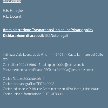
Albo online
R.E. Famiglie
R.E. Docenti
Amministrazione Trasparente
Albo online
Privacy policy
Dichiarazione di accessibilità
Note legali
Indirizzo:
Viale Leonardo da Vinci, 11 - 91014 - Castellammare del Golfo
(TP)
Centralino:
092431586
Email:
tpic81900a@istruzione.it
Posta elettronica certificata (PEC):
tpic81900a@pec.istruzione.it
Codice fiscale: 80004040814
Codice meccanografico:
TPIC81900A
Codice Indice delle Pubbliche Amministrazioni (IPA): istsc_tpic81900a
Codice unico di fatturazione (CUF): UFB303