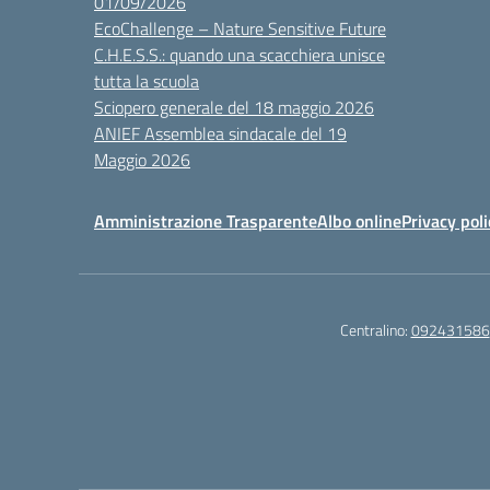
01/09/2026
EcoChallenge – Nature Sensitive Future
C.H.E.S.S.: quando una scacchiera unisce
tutta la scuola
Sciopero generale del 18 maggio 2026
ANIEF Assemblea sindacale del 19
Maggio 2026
Amministrazione Trasparente
Albo online
Privacy poli
Centralino:
092431586