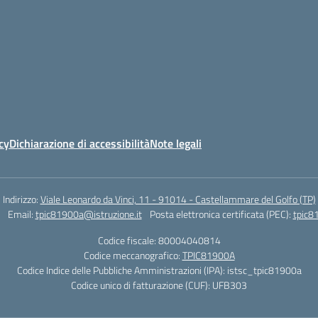
cy
Dichiarazione di accessibilità
Note legali
Indirizzo:
Viale Leonardo da Vinci, 11 - 91014 - Castellammare del Golfo (TP)
Email:
tpic81900a@istruzione.it
Posta elettronica certificata (PEC):
tpic8
Codice fiscale: 80004040814
Codice meccanografico:
TPIC81900A
Codice Indice delle Pubbliche Amministrazioni (IPA): istsc_tpic81900a
Codice unico di fatturazione (CUF): UFB303