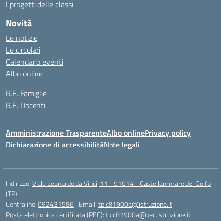
I progetti delle classi
Novità
Le notizie
Le circolari
Calendario eventi
Albo online
R.E. Famiglie
R.E. Docenti
Amministrazione Trasparente
Albo online
Privacy policy
Dichiarazione di accessibilità
Note legali
Indirizzo:
Viale Leonardo da Vinci, 11 - 91014 - Castellammare del Golfo
(TP)
Centralino:
092431586
Email:
tpic81900a@istruzione.it
Posta elettronica certificata (PEC):
tpic81900a@pec.istruzione.it