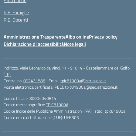
Albo online
R.E. Famiglie
R.E. Docenti
Amministrazione Trasparente
Albo online
Privacy policy
Dichiarazione di accessibilità
Note legali
Indirizzo:
Viale Leonardo da Vinci, 11 - 91014 - Castellammare del Golfo
(TP)
Centralino:
092431586
Email:
tpic81900a@istruzione.it
Posta elettronica certificata (PEC):
tpic81900a@pec.istruzione.it
Codice fiscale: 80004040814
Codice meccanografico:
TPIC81900A
Codice Indice delle Pubbliche Amministrazioni (IPA): istsc_tpic81900a
Codice unico di fatturazione (CUF): UFB303