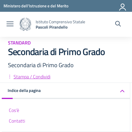
Vai ai contenuti
Vai al menu di navigazione
Vai al footer
Ministero dell'Istruzione e del Merito
Istituto Comprensivo Statale
Pascoli Pirandello
STANDARD
Secondaria di Primo Grado
Secondaria di Primo Grado
Stampa / Condividi
Indice della pagina
Cos'è
Contatti