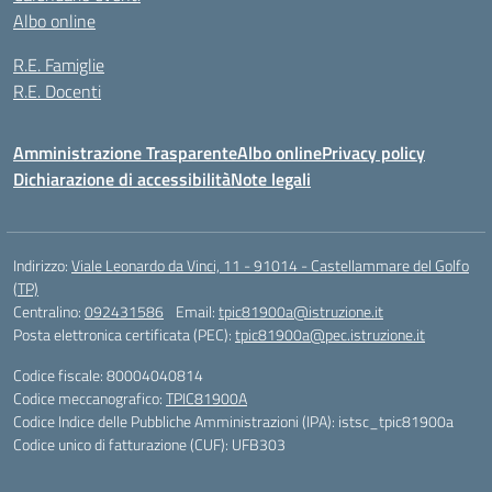
Albo online
R.E. Famiglie
R.E. Docenti
Amministrazione Trasparente
Albo online
Privacy policy
Dichiarazione di accessibilità
Note legali
Indirizzo:
Viale Leonardo da Vinci, 11 - 91014 - Castellammare del Golfo
(TP)
Centralino:
092431586
Email:
tpic81900a@istruzione.it
Posta elettronica certificata (PEC):
tpic81900a@pec.istruzione.it
Codice fiscale: 80004040814
Codice meccanografico:
TPIC81900A
Codice Indice delle Pubbliche Amministrazioni (IPA): istsc_tpic81900a
Codice unico di fatturazione (CUF): UFB303