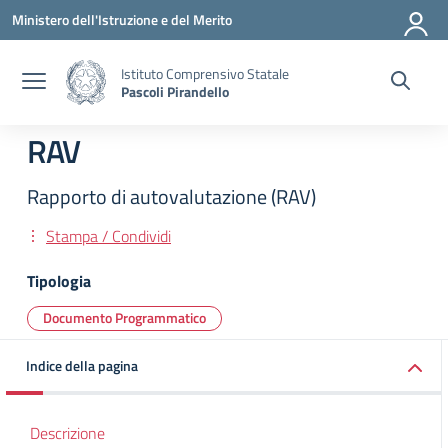
Vai ai contenuti
Vai al menu di navigazione
Vai al footer
Ministero dell'Istruzione e del Merito
Istituto Comprensivo Statale
Pascoli Pirandello
RAV
Rapporto di autovalutazione (RAV)
Stampa / Condividi
Tipologia
Documento Programmatico
Indice della pagina
Descrizione