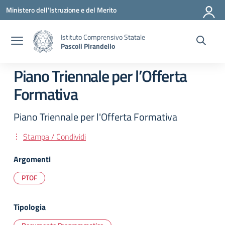
Vai ai contenuti
Vai al menu di navigazione
Vai al footer
Ministero dell'Istruzione e del Merito
Istituto Comprensivo Statale
Pascoli Pirandello
Piano Triennale per l’Offerta
Formativa
Piano Triennale per l'Offerta Formativa
Stampa / Condividi
Argomenti
PTOF
Tipologia