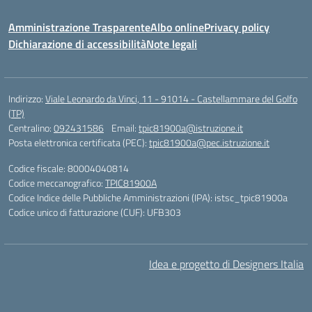
Amministrazione Trasparente
Albo online
Privacy policy
Dichiarazione di accessibilità
Note legali
Indirizzo:
Viale Leonardo da Vinci, 11 - 91014 - Castellammare del Golfo
(TP)
Centralino:
092431586
Email:
tpic81900a@istruzione.it
Posta elettronica certificata (PEC):
tpic81900a@pec.istruzione.it
Codice fiscale: 80004040814
Codice meccanografico:
TPIC81900A
Codice Indice delle Pubbliche Amministrazioni (IPA): istsc_tpic81900a
Codice unico di fatturazione (CUF): UFB303
Idea e progetto di Designers Italia