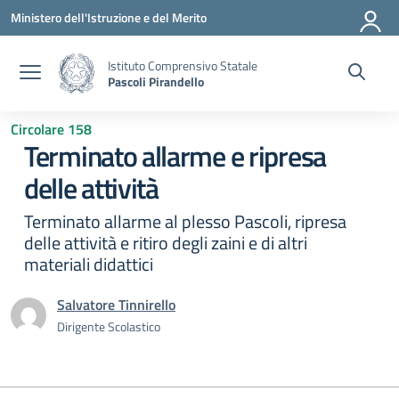
Vai ai contenuti
Vai al menu di navigazione
Vai al footer
Ministero dell'Istruzione e del Merito
Istituto Comprensivo Statale
Pascoli Pirandello
Circolare 158
Terminato allarme e ripresa
delle attività
Terminato allarme al plesso Pascoli, ripresa
delle attività e ritiro degli zaini e di altri
materiali didattici
Salvatore Tinnirello
Dirigente Scolastico