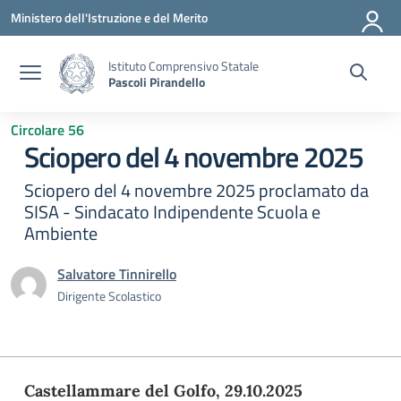
Vai ai contenuti
Vai al menu di navigazione
Vai al footer
Ministero dell'Istruzione e del Merito
Istituto Comprensivo Statale
Pascoli Pirandello
Circolare 56
Sciopero del 4 novembre 2025
Sciopero del 4 novembre 2025 proclamato da
SISA - Sindacato Indipendente Scuola e
Ambiente
Salvatore Tinnirello
Dirigente Scolastico
Castellammare del Golfo,
29
.
10
.2025