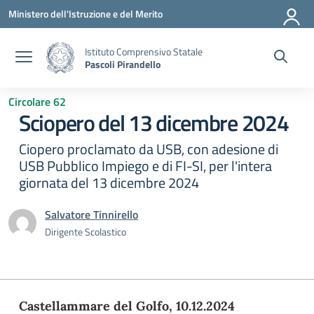
Vai ai contenuti
Vai al menu di navigazione
Vai al footer
Ministero dell'Istruzione e del Merito
Istituto Comprensivo Statale
Pascoli Pirandello
Circolare 62
Sciopero del 13 dicembre 2024
Ciopero proclamato da USB, con adesione di
USB Pubblico Impiego e di FI-SI, per l'intera
giornata del 13 dicembre 2024
Salvatore Tinnirello
Dirigente Scolastico
Castellammare del Golfo,
10
.1
2
.2024