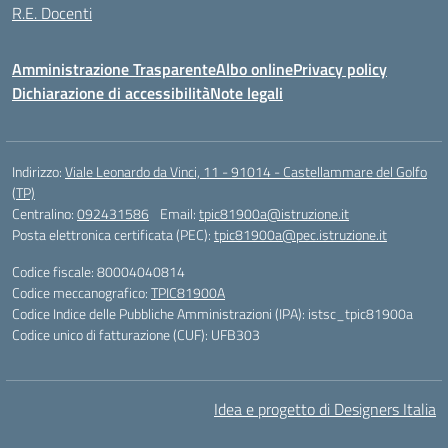
R.E. Docenti
Amministrazione Trasparente
Albo online
Privacy policy
Dichiarazione di accessibilità
Note legali
Indirizzo:
Viale Leonardo da Vinci, 11 - 91014 - Castellammare del Golfo
(TP)
Centralino:
092431586
Email:
tpic81900a@istruzione.it
Posta elettronica certificata (PEC):
tpic81900a@pec.istruzione.it
Codice fiscale: 80004040814
Codice meccanografico:
TPIC81900A
Codice Indice delle Pubbliche Amministrazioni (IPA): istsc_tpic81900a
Codice unico di fatturazione (CUF): UFB303
Idea e progetto di Designers Italia