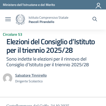
Vai ai contenuti
Vai al menu di navigazione
Vai al footer
Ministero dell'Istruzione e del Merito
Istituto Comprensivo Statale
Pascoli Pirandello
Circolare 53
Elezioni del Consiglio d’Istituto
per il triennio 2025/28
Sono indette le elezioni per il rinnovo del
Consiglio d’Istituto per il triennio 2025/28
Salvatore Tinnirello
Dirigente Scolastico
Castellammare del Golfo, 24.10.2025